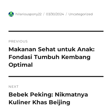
Author
Posted
Categories
hilariouspony22
03/30/2024
Uncategorized
on
Navigasi
PREVIOUS
pos
Makanan Sehat untuk Anak:
Previous
post:
Fondasi Tumbuh Kembang
Optimal
NEXT
Bebek Peking: Nikmatnya
Next
post:
Kuliner Khas Beijing