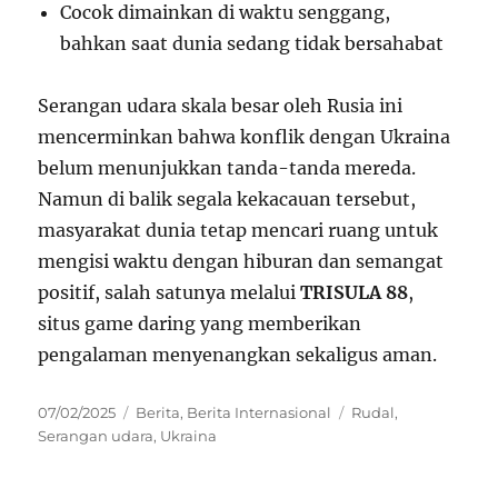
Cocok dimainkan di waktu senggang,
bahkan saat dunia sedang tidak bersahabat
Serangan udara skala besar oleh Rusia ini
mencerminkan bahwa konflik dengan Ukraina
belum menunjukkan tanda-tanda mereda.
Namun di balik segala kekacauan tersebut,
masyarakat dunia tetap mencari ruang untuk
mengisi waktu dengan hiburan dan semangat
positif, salah satunya melalui
TRISULA 88
,
situs game daring yang memberikan
pengalaman menyenangkan sekaligus aman.
Posted
Categories
Tags
07/02/2025
Berita
,
Berita Internasional
Rudal
,
on
Serangan udara
,
Ukraina