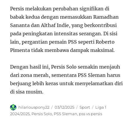
Persis melakukan perubahan signifikan di
babak kedua dengan memasukkan Ramadhan
Sananta dan Althaf Indie, yang berkontribusi
pada peningkatan intensitas serangan. Di sisi
lain, pergantian pemain PSS seperti Roberto
Pimenta tidak membawa dampak maksimal.
Dengan hasil ini, Persis Solo semakin menjauh
dari zona merah, sementara PSS Sleman harus
berjuang lebih keras untuk menyelamatkan diri
di sisa musim.
Author
Posted
Categories
Tags
hilariouspony22
03/12/2025
Sport
Liga 1
on
2024/2025
,
Persis Solo
,
PSS Sleman
,
pss vs persis