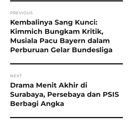
Navigasi
PREVIOUS
pos
Kembalinya Sang Kunci:
Previous
post:
Kimmich Bungkam Kritik,
Musiala Pacu Bayern dalam
Perburuan Gelar Bundesliga
NEXT
Drama Menit Akhir di
Next
post:
Surabaya, Persebaya dan PSIS
Berbagi Angka