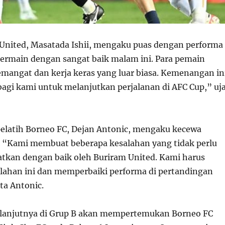
 United, Masatada Ishii, mengaku puas dengan performa
ermain dengan sangat baik malam ini. Para pemain
angat dan kerja keras yang luar biasa. Kemenangan in
bagi kami untuk melanjutkan perjalanan di AFC Cup,” uj
pelatih Borneo FC, Dejan Antonic, mengaku kecewa
i. “Kami membuat beberapa kesalahan yang tidak perlu
atkan dengan baik oleh Buriram United. Kami harus
kalahan ini dan memperbaiki performa di pertandingan
ta Antonic.
elanjutnya di Grup B akan mempertemukan Borneo FC