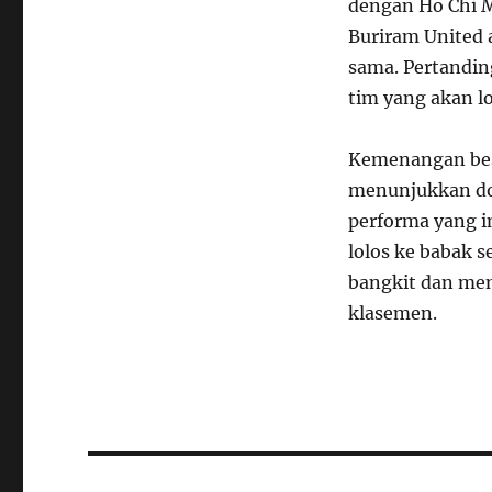
dengan Ho Chi M
Buriram United 
sama. Pertandin
tim yang akan lo
Kemenangan besa
menunjukkan do
performa yang im
lolos ke babak s
bangkit dan mem
klasemen.
Navigasi