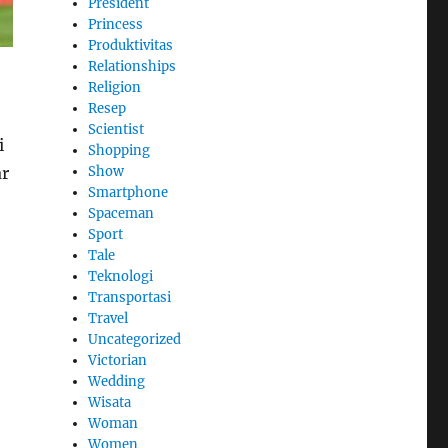
President
Princess
Produktivitas
Relationships
Religion
Resep
Scientist
i
Shopping
Show
ar
Smartphone
Spaceman
Sport
Tale
Teknologi
Transportasi
Travel
Uncategorized
Victorian
Wedding
Wisata
Woman
Women