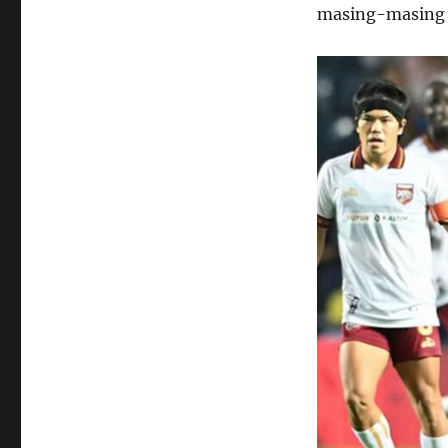
masing-masing d