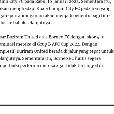
inh City FC pada Rabu, 16 Januari 2024. Sementara itu,
akan menghadapi Kuala Lumpur City FC pada hari yang
gan-pertandingan ini akan menjadi penentu bagi tim-
los ke babak selanjutnya.
r Buriram United atas Borneo FC dengan skor 4-0
minasi mereka di Grup B AFC Cup 2024. Dengan
presif, Buriram United berada di jalur yang tepat untuk
elanjutnya. Sementara itu, Borneo FC harus segera
perbaiki performa mereka agar tidak tertinggal di