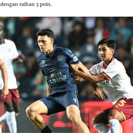
engan raihan 3 poin.