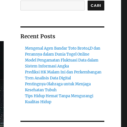
CARI
Recent Posts
Mengenal Agen Bandar Toto Broto4D dan
Perannya dalam Dunia Togel Online
Model Pengamatan Fluktuasi Data dalam
Sistem Informasi Angka
Prediksi HK Malam Ini dan Perkembangan
Tren Analisis Data Digital
Pentingnya Olahraga untuk Menjaga
Kesehatan Tubuh
Tips Hidup Hemat Tanpa Mengurangi
Kualitas Hidup