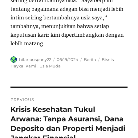
seiring bertambahnya usia. “Saya berpikir
tentang bagaimana adegan bisa menjadi lebih
intim seiring bertambahnya usia saya,”
tambahnya, menunjukkan bahwa setiap
keputusan karir kini dipertimbangkan dengan
lebih matang.
Author
Posted
Categories
Tags
hilariouspony22
06/19/2024
Berita
Bisnis
,
on
Haykal Kamil
,
Usia Muda
Navigasi
PREVIOUS
pos
Krisis Kesehatan Tukul
Previous
post:
Arwana: Tanpa Asuransi, Dana
Deposito dan Properti Menjadi