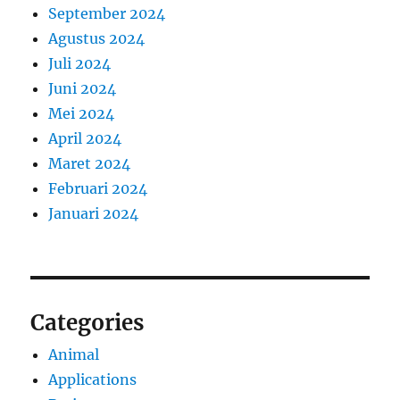
September 2024
Agustus 2024
Juli 2024
Juni 2024
Mei 2024
April 2024
Maret 2024
Februari 2024
Januari 2024
Categories
Animal
Applications