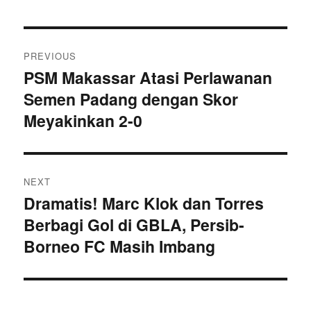
Navigasi
PREVIOUS
pos
PSM Makassar Atasi Perlawanan
Previous
Semen Padang dengan Skor
post:
Meyakinkan 2-0
NEXT
Dramatis! Marc Klok dan Torres
Next
Berbagi Gol di GBLA, Persib-
post:
Borneo FC Masih Imbang