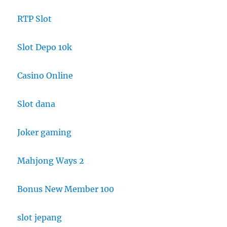
RTP Slot
Slot Depo 10k
Casino Online
Slot dana
Joker gaming
Mahjong Ways 2
Bonus New Member 100
slot jepang