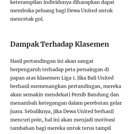
keterampilan individunya diharapkan dapat
membuka peluang bagi Dewa United untuk
mencetak gol.
Dampak Terhadap Klasemen
Hasil pertandingan ini akan sangat
berpengaruh terhadap peta persaingan di
papan atas klasemen Liga 1. Jika Bali United
berhasil memenangkan pertandingan, mereka
akan semakin mendekati Persib Bandung dan
menambah ketegangan dalam perebutan gelar
juara. Sebaliknya, jika Dewa United berhasil
mencuri poin, hal ini akan menjadi motivasi
tambahan bagi mereka untuk terus tampil