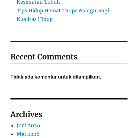
Kesehatan Tubuh
Tips Hidup Hemat Tanpa Mengurangi
Kualitas Hidup
Recent Comments
Tidak ada komentar untuk ditampilkan.
Archives
Juni 2026
Mei 2026