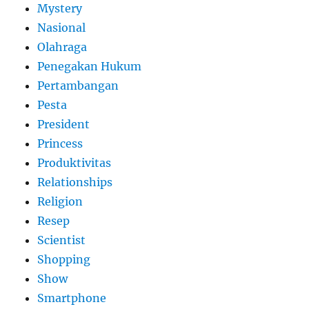
Mystery
Nasional
Olahraga
Penegakan Hukum
Pertambangan
Pesta
President
Princess
Produktivitas
Relationships
Religion
Resep
Scientist
Shopping
Show
Smartphone