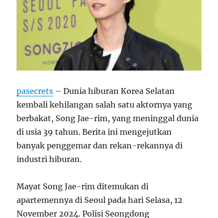
pasecrets
– Dunia hiburan Korea Selatan
kembali kehilangan salah satu aktornya yang
berbakat, Song Jae-rim, yang meninggal dunia
di usia 39 tahun. Berita ini mengejutkan
banyak penggemar dan rekan-rekannya di
industri hiburan.
Mayat Song Jae-rim ditemukan di
apartemennya di Seoul pada hari Selasa, 12
November 2024. Polisi Seongdong