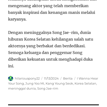
mengenang aktor yang telah memberikan
banyak inspirasi dan kenangan manis melalui
karyanya.
Dengan meninggalnya Song Jae-rim, dunia
hiburan Korea Selatan kehilangan salah satu
aktornya yang berbakat dan berdedikasi.
Semoga keluarga dan penggemar Song
diberikan kekuatan untuk menghadapi duka
ini.
Author
Posted
Categories
Tags
hilariouspony22
11/13/2024
Berita
I Wanna Hear
on
Your Song
,
Jung Yoo Mi
,
Kang Young Seok
,
Korea Selatan
,
meninggal dunia
,
Song Jae-rim