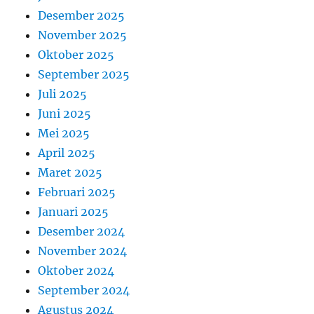
Desember 2025
November 2025
Oktober 2025
September 2025
Juli 2025
Juni 2025
Mei 2025
April 2025
Maret 2025
Februari 2025
Januari 2025
Desember 2024
November 2024
Oktober 2024
September 2024
Agustus 2024