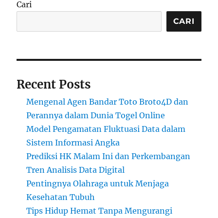
Cari
CARI
Recent Posts
Mengenal Agen Bandar Toto Broto4D dan
Perannya dalam Dunia Togel Online
Model Pengamatan Fluktuasi Data dalam
Sistem Informasi Angka
Prediksi HK Malam Ini dan Perkembangan
Tren Analisis Data Digital
Pentingnya Olahraga untuk Menjaga
Kesehatan Tubuh
Tips Hidup Hemat Tanpa Mengurangi