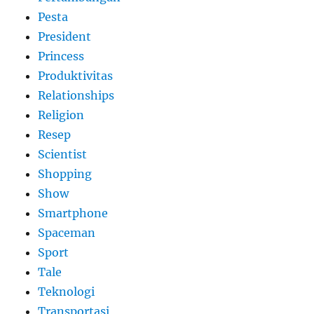
Pesta
President
Princess
Produktivitas
Relationships
Religion
Resep
Scientist
Shopping
Show
Smartphone
Spaceman
Sport
Tale
Teknologi
Transportasi