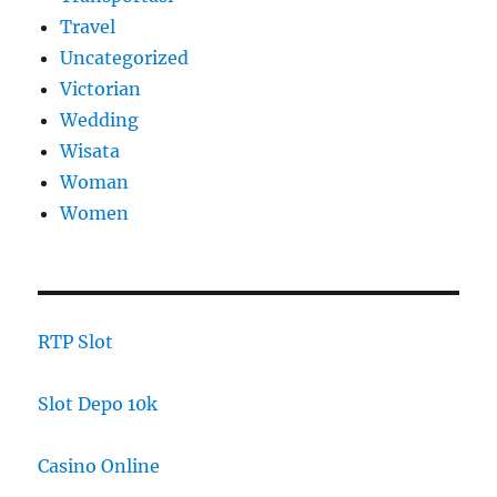
Travel
Uncategorized
Victorian
Wedding
Wisata
Woman
Women
RTP Slot
Slot Depo 10k
Casino Online