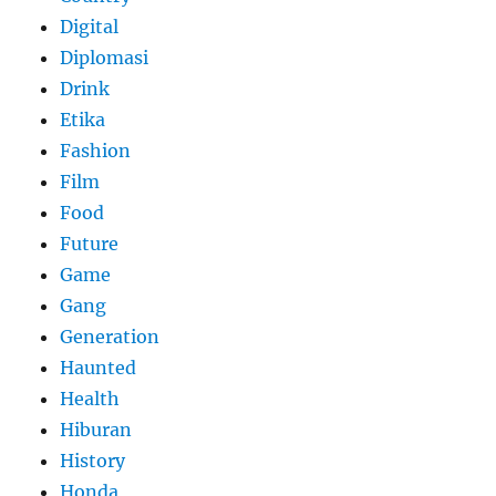
Digital
Diplomasi
Drink
Etika
Fashion
Film
Food
Future
Game
Gang
Generation
Haunted
Health
Hiburan
History
Honda