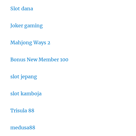
Slot dana
Joker gaming
Mahjong Ways 2
Bonus New Member 100
slot jepang
slot kamboja
Trisula 88
medusa88