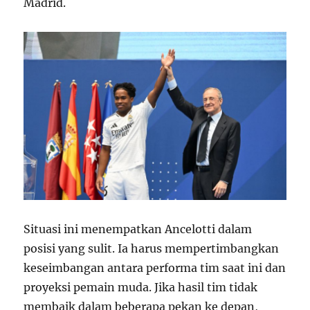
Madrid.
Situasi ini menempatkan Ancelotti dalam
posisi yang sulit. Ia harus mempertimbangkan
keseimbangan antara performa tim saat ini dan
proyeksi pemain muda. Jika hasil tim tidak
membaik dalam beberapa pekan ke depan,