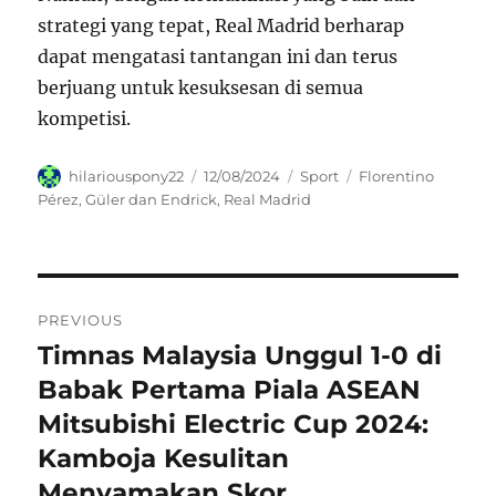
strategi yang tepat, Real Madrid berharap
dapat mengatasi tantangan ini dan terus
berjuang untuk kesuksesan di semua
kompetisi.
Author
Posted
Categories
Tags
hilariouspony22
12/08/2024
Sport
Florentino
on
Pérez
,
Güler dan Endrick
,
Real Madrid
Navigasi
PREVIOUS
pos
Timnas Malaysia Unggul 1-0 di
Previous
post:
Babak Pertama Piala ASEAN
Mitsubishi Electric Cup 2024:
Kamboja Kesulitan
Menyamakan Skor