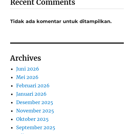
Recent Comments
Tidak ada komentar untuk ditampilkan.
Archives
Juni 2026
Mei 2026
Februari 2026
Januari 2026
Desember 2025
November 2025
Oktober 2025
September 2025