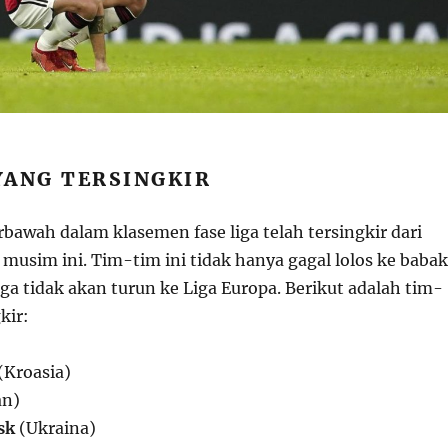
YANG TERSINGKIR
rbawah dalam klasemen fase liga telah tersingkir dari
musim ini. Tim-tim ini tidak hanya gagal lolos ke babak
juga tidak akan turun ke Liga Europa. Berikut adalah tim-
kir:
(Kroasia)
an)
sk
(Ukraina)