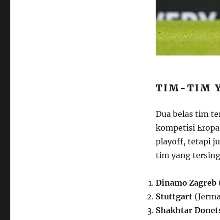
TIM-TIM 
Dua belas tim te
kompetisi Eropa 
playoff, tetapi 
tim yang tersing
Dinamo Zagreb
Stuttgart
(Jerm
Shakhtar Donet