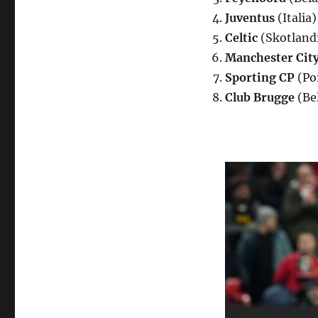
Juventus
(Italia)
Celtic
(Skotland
Manchester Cit
Sporting CP
(Po
Club Brugge
(Be