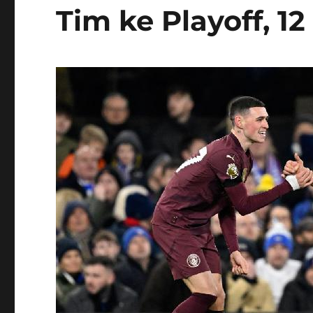
Tim ke Playoff, 12