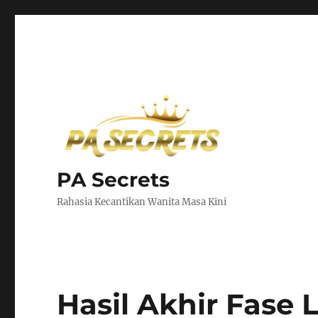
PA Secrets
Rahasia Kecantikan Wanita Masa Kini
Hasil Akhir Fase 