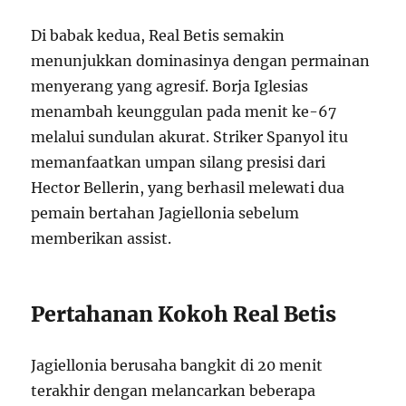
Di babak kedua, Real Betis semakin
menunjukkan dominasinya dengan permainan
menyerang yang agresif. Borja Iglesias
menambah keunggulan pada menit ke-67
melalui sundulan akurat. Striker Spanyol itu
memanfaatkan umpan silang presisi dari
Hector Bellerin, yang berhasil melewati dua
pemain bertahan Jagiellonia sebelum
memberikan assist.
Pertahanan Kokoh Real Betis
Jagiellonia berusaha bangkit di 20 menit
terakhir dengan melancarkan beberapa