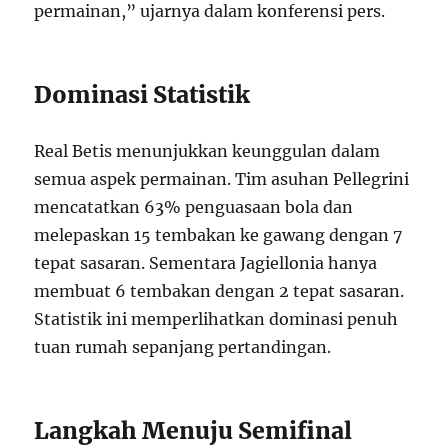
permainan,” ujarnya dalam konferensi pers.
Dominasi Statistik
Real Betis menunjukkan keunggulan dalam
semua aspek permainan. Tim asuhan Pellegrini
mencatatkan 63% penguasaan bola dan
melepaskan 15 tembakan ke gawang dengan 7
tepat sasaran. Sementara Jagiellonia hanya
membuat 6 tembakan dengan 2 tepat sasaran.
Statistik ini memperlihatkan dominasi penuh
tuan rumah sepanjang pertandingan.
Langkah Menuju Semifinal