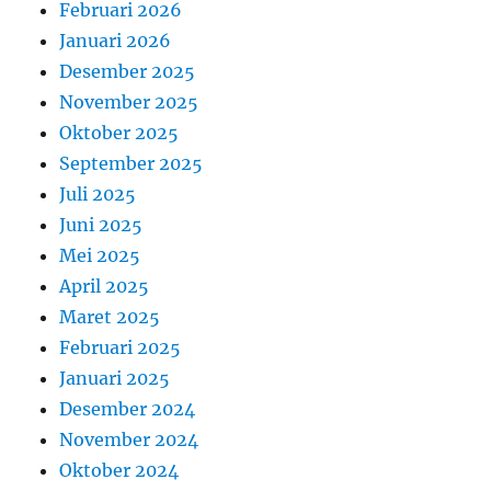
Februari 2026
Januari 2026
Desember 2025
November 2025
Oktober 2025
September 2025
Juli 2025
Juni 2025
Mei 2025
April 2025
Maret 2025
Februari 2025
Januari 2025
Desember 2024
November 2024
Oktober 2024