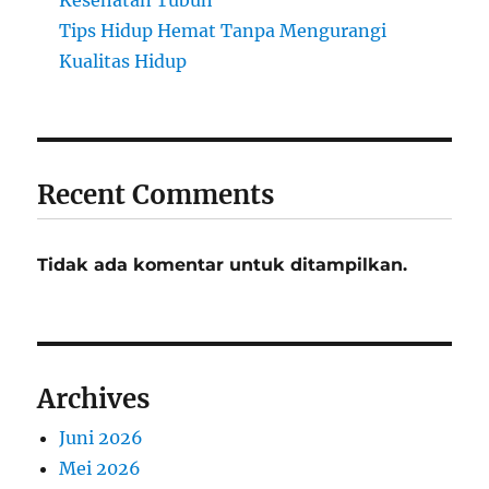
Kesehatan Tubuh
Tips Hidup Hemat Tanpa Mengurangi
Kualitas Hidup
Recent Comments
Tidak ada komentar untuk ditampilkan.
Archives
Juni 2026
Mei 2026