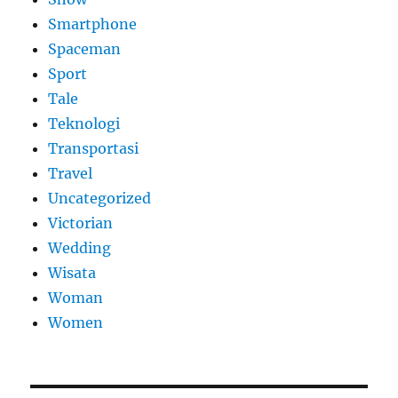
Smartphone
Spaceman
Sport
Tale
Teknologi
Transportasi
Travel
Uncategorized
Victorian
Wedding
Wisata
Woman
Women