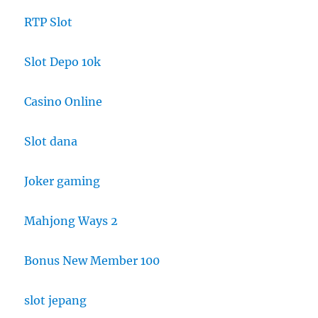
RTP Slot
Slot Depo 10k
Casino Online
Slot dana
Joker gaming
Mahjong Ways 2
Bonus New Member 100
slot jepang