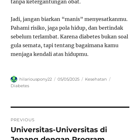
tanpa ketergantungan obat.
Jadi, jangan biarkan “manis” menyesatkanmu.
Pahami risiko, jaga pola hidup, dan bertindak
sebelum terlambat. Karena diabetes bukan soal
gula semata, tapi tentang bagaimana kamu
menjaga kendali atas hidupmu.
Author
Posted
Categories
Tags
hilariouspony22
05/05/2025
Kesehatan
on
Diabetes
Navigasi
PREVIOUS
pos
Universitas-Universitas di
Previous
post:
Jepang dengan Program