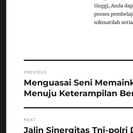
tinggi, Anda da
proses pembelaj
nikmatilah seti
Navigasi
PREVIOUS
pos
Menguasai Seni Memaink
Previous
post:
Menuju Keterampilan Ber
NEXT
Jalin Sinergitas Tni-pol
Next