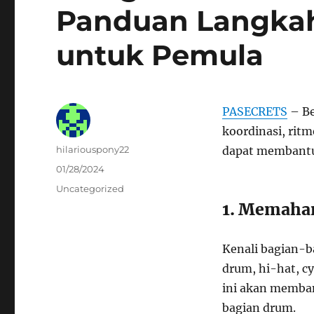
Panduan Langka
untuk Pemula
PASECRETS
– Be
koordinasi, rit
Author
hilariouspony22
dapat membantu
Posted
01/28/2024
on
Categories
Uncategorized
1. Memaha
Kenali bagian-b
drum, hi-hat, c
ini akan memba
bagian drum.