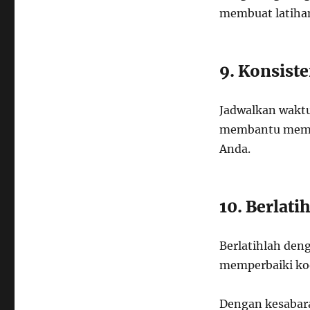
membuat latiha
9. Konsist
Jadwalkan waktu 
membantu memp
Anda.
10. Berlat
Berlatihlah de
memperbaiki koo
Dengan kesabara