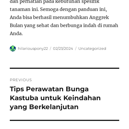
dan perhatian pada kebutuhan spesifik
tanaman ini. Semoga dengan panduan ini,
Anda bisa berhasil menumbuhkan Anggrek
Bulan yang sehat dan berbunga indah di rumah
Anda.
Author
Posted
Categories
hilariouspony22
02/23/2024
Uncategorized
on
Navigasi
PREVIOUS
pos
Tips Perawatan Bunga
Previous
post:
Kastuba untuk Keindahan
yang Berkelanjutan