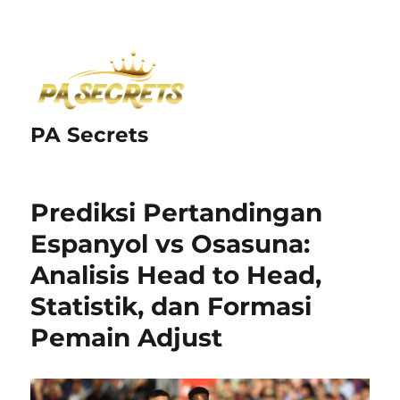
PA Secrets
Prediksi Pertandingan
Espanyol vs Osasuna:
Analisis Head to Head,
Statistik, dan Formasi
Pemain Adjust