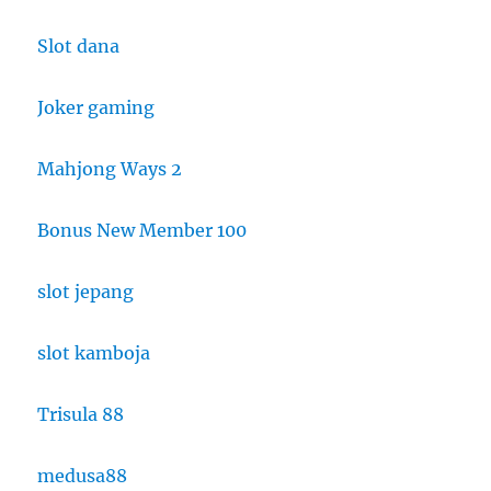
Slot dana
Joker gaming
Mahjong Ways 2
Bonus New Member 100
slot jepang
slot kamboja
Trisula 88
medusa88