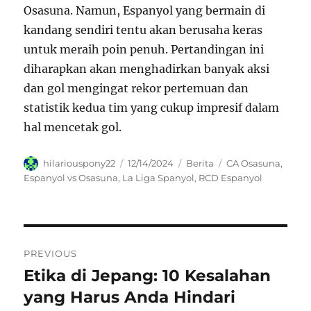
Osasuna. Namun, Espanyol yang bermain di
kandang sendiri tentu akan berusaha keras
untuk meraih poin penuh. Pertandingan ini
diharapkan akan menghadirkan banyak aksi
dan gol mengingat rekor pertemuan dan
statistik kedua tim yang cukup impresif dalam
hal mencetak gol.
Author
Posted
Categories
Tags
hilariouspony22
12/14/2024
Berita
CA Osasuna
,
on
Espanyol vs Osasuna
,
La Liga Spanyol
,
RCD Espanyol
Navigasi
PREVIOUS
pos
Etika di Jepang: 10 Kesalahan
Previous
post:
yang Harus Anda Hindari