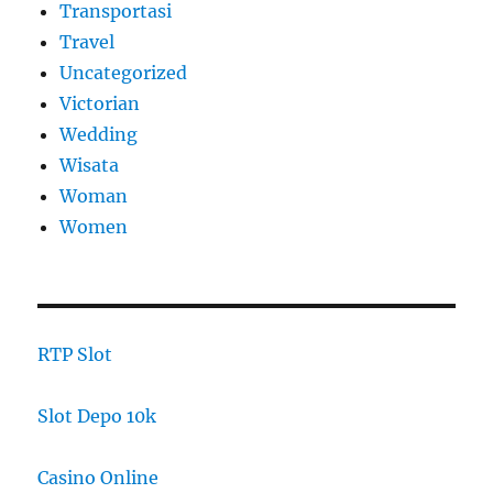
Transportasi
Travel
Uncategorized
Victorian
Wedding
Wisata
Woman
Women
RTP Slot
Slot Depo 10k
Casino Online