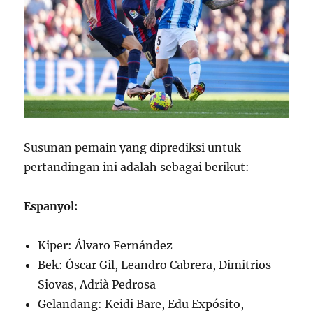
Susunan pemain yang diprediksi untuk
pertandingan ini adalah sebagai berikut:
Espanyol:
Kiper: Álvaro Fernández
Bek: Óscar Gil, Leandro Cabrera, Dimitrios
Siovas, Adrià Pedrosa
Gelandang: Keidi Bare, Edu Expósito,