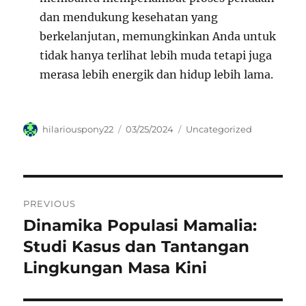
dan mendukung kesehatan yang
berkelanjutan, memungkinkan Anda untuk
tidak hanya terlihat lebih muda tetapi juga
merasa lebih energik dan hidup lebih lama.
Author
Posted
Categories
hilariouspony22
03/25/2024
Uncategorized
on
Navigasi
PREVIOUS
pos
Dinamika Populasi Mamalia:
Previous
post:
Studi Kasus dan Tantangan
Lingkungan Masa Kini