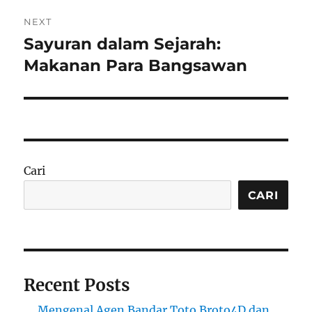
NEXT
Sayuran dalam Sejarah:
Next
post:
Makanan Para Bangsawan
Cari
CARI
Recent Posts
Mengenal Agen Bandar Toto Broto4D dan