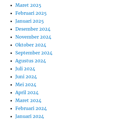
Maret 2025
Februari 2025
Januari 2025
Desember 2024
November 2024
Oktober 2024
September 2024
Agustus 2024
Juli 2024
Juni 2024
Mei 2024
April 2024
Maret 2024
Februari 2024
Januari 2024