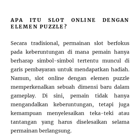
APA ITU SLOT ONLINE DENGAN
ELEMEN PUZZLE?
Secara tradisional, permainan slot berfokus
pada keberuntungan di mana pemain hanya
berharap simbol-simbol tertentu muncul di
garis pembayaran untuk mendapatkan hadiah.
Namun, slot online dengan elemen puzzle
memperkenalkan sebuah dimensi baru dalam
gameplay. Di sini, pemain tidak hanya
mengandalkan keberuntungan, tetapi juga
kemampuan menyelesaikan teka-teki atau
tantangan yang harus diselesaikan selama
permainan berlangsung.