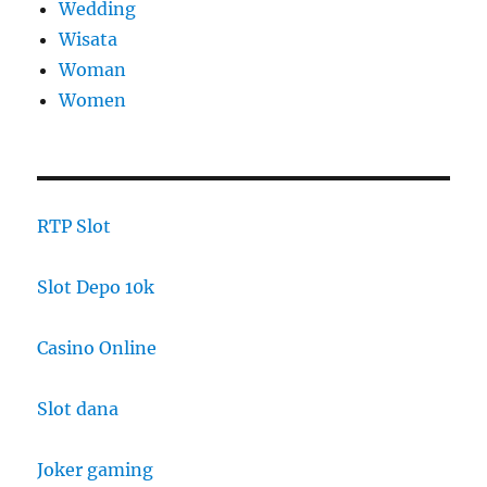
Wedding
Wisata
Woman
Women
RTP Slot
Slot Depo 10k
Casino Online
Slot dana
Joker gaming