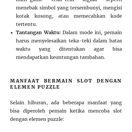
menebak simbol yang tersembunyi, mengisi
kotak kosong, atau memecahkan kode
tertentu.
Tantangan Waktu:
Dalam mode ini, pemain
harus menyelesaikan teka-teki dalam batas
waktu yang ditentukan agar bisa
mendapatkan keuntungan tambahan.
MANFAAT BERMAIN SLOT DENGAN
ELEMEN PUZZLE
Selain hiburan, ada beberapa manfaat yang
bisa diperoleh pemain ketika mencoba slot
dengan elemen puzzle: