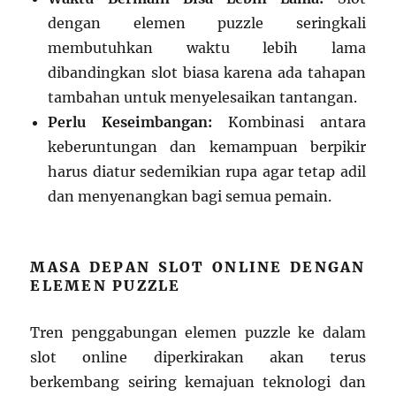
dengan elemen puzzle seringkali
membutuhkan waktu lebih lama
dibandingkan slot biasa karena ada tahapan
tambahan untuk menyelesaikan tantangan.
Perlu Keseimbangan:
Kombinasi antara
keberuntungan dan kemampuan berpikir
harus diatur sedemikian rupa agar tetap adil
dan menyenangkan bagi semua pemain.
MASA DEPAN SLOT ONLINE DENGAN
ELEMEN PUZZLE
Tren penggabungan elemen puzzle ke dalam
slot online diperkirakan akan terus
berkembang seiring kemajuan teknologi dan