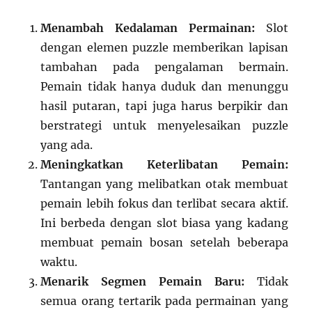
Menambah Kedalaman Permainan:
Slot
dengan elemen puzzle memberikan lapisan
tambahan pada pengalaman bermain.
Pemain tidak hanya duduk dan menunggu
hasil putaran, tapi juga harus berpikir dan
berstrategi untuk menyelesaikan puzzle
yang ada.
Meningkatkan Keterlibatan Pemain:
Tantangan yang melibatkan otak membuat
pemain lebih fokus dan terlibat secara aktif.
Ini berbeda dengan slot biasa yang kadang
membuat pemain bosan setelah beberapa
waktu.
Menarik Segmen Pemain Baru:
Tidak
semua orang tertarik pada permainan yang