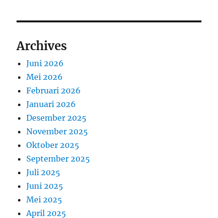
Archives
Juni 2026
Mei 2026
Februari 2026
Januari 2026
Desember 2025
November 2025
Oktober 2025
September 2025
Juli 2025
Juni 2025
Mei 2025
April 2025