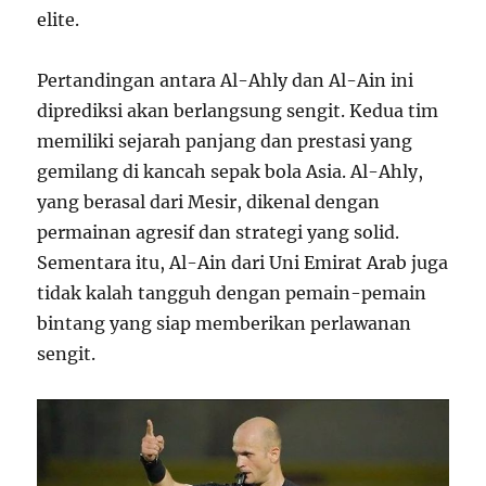
elite.
Pertandingan antara Al-Ahly dan Al-Ain ini
diprediksi akan berlangsung sengit. Kedua tim
memiliki sejarah panjang dan prestasi yang
gemilang di kancah sepak bola Asia. Al-Ahly,
yang berasal dari Mesir, dikenal dengan
permainan agresif dan strategi yang solid.
Sementara itu, Al-Ain dari Uni Emirat Arab juga
tidak kalah tangguh dengan pemain-pemain
bintang yang siap memberikan perlawanan
sengit.