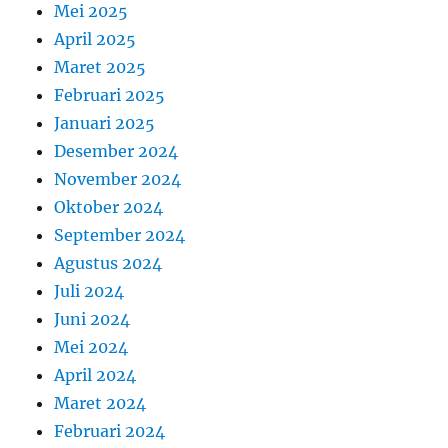
Mei 2025
April 2025
Maret 2025
Februari 2025
Januari 2025
Desember 2024
November 2024
Oktober 2024
September 2024
Agustus 2024
Juli 2024
Juni 2024
Mei 2024
April 2024
Maret 2024
Februari 2024