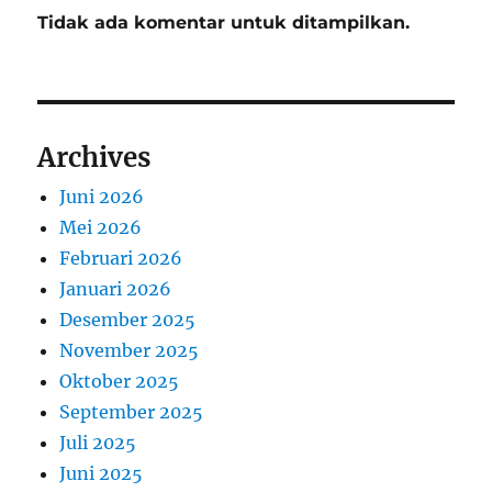
Tidak ada komentar untuk ditampilkan.
Archives
Juni 2026
Mei 2026
Februari 2026
Januari 2026
Desember 2025
November 2025
Oktober 2025
September 2025
Juli 2025
Juni 2025