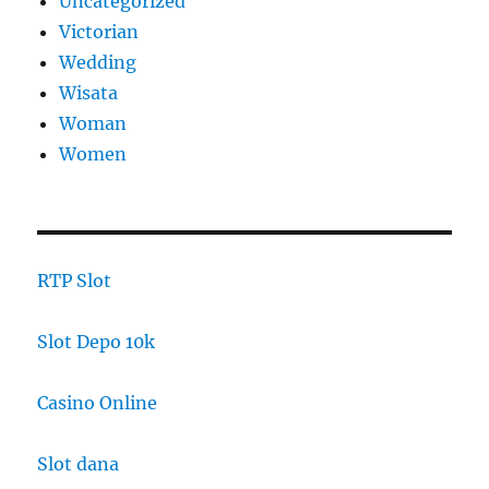
Uncategorized
Victorian
Wedding
Wisata
Woman
Women
RTP Slot
Slot Depo 10k
Casino Online
Slot dana