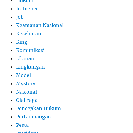
Hukum
Influence
Job
Keamanan Nasional
Kesehatan
King
Komunikasi
Liburan
Lingkungan
Model
Mystery
Nasional
Olahraga
Penegakan Hukum
Pertambangan
Pesta