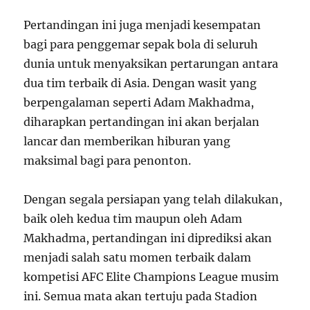
Pertandingan ini juga menjadi kesempatan
bagi para penggemar sepak bola di seluruh
dunia untuk menyaksikan pertarungan antara
dua tim terbaik di Asia. Dengan wasit yang
berpengalaman seperti Adam Makhadma,
diharapkan pertandingan ini akan berjalan
lancar dan memberikan hiburan yang
maksimal bagi para penonton.
Dengan segala persiapan yang telah dilakukan,
baik oleh kedua tim maupun oleh Adam
Makhadma, pertandingan ini diprediksi akan
menjadi salah satu momen terbaik dalam
kompetisi AFC Elite Champions League musim
ini. Semua mata akan tertuju pada Stadion