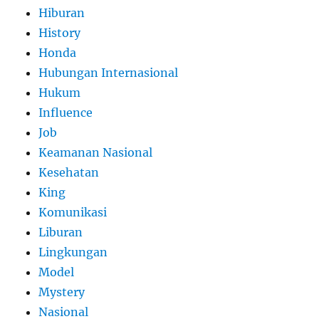
Hiburan
History
Honda
Hubungan Internasional
Hukum
Influence
Job
Keamanan Nasional
Kesehatan
King
Komunikasi
Liburan
Lingkungan
Model
Mystery
Nasional