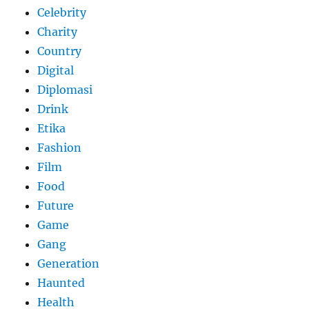
Celebrity
Charity
Country
Digital
Diplomasi
Drink
Etika
Fashion
Film
Food
Future
Game
Gang
Generation
Haunted
Health