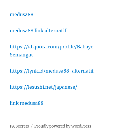
medusa88
medusa88 link alternatif
https://id.quora.com/profile/Babayo-
Semangat
https://lynk.id/medusa88-alternatif
https://lesushi.net/japanese/
link medusa88
PA Secrets
Proudly powered by WordPress