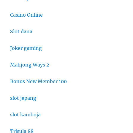
Casino Online
Slot dana
Joker gaming
Mahjong Ways 2
Bonus New Member 100
slot jepang
slot kamboja
Trisula 88