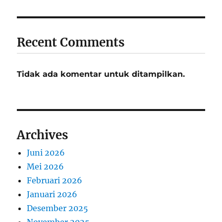
Recent Comments
Tidak ada komentar untuk ditampilkan.
Archives
Juni 2026
Mei 2026
Februari 2026
Januari 2026
Desember 2025