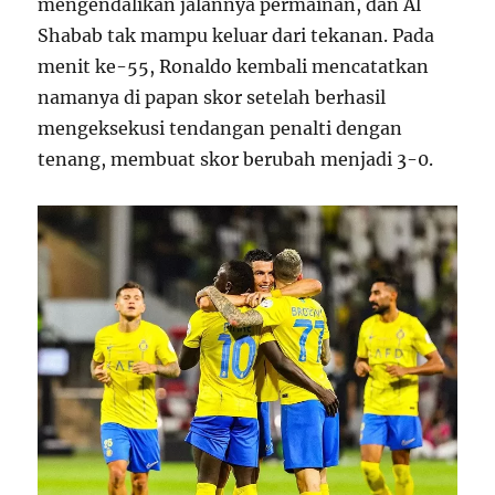
mengendalikan jalannya permainan, dan Al
Shabab tak mampu keluar dari tekanan. Pada
menit ke-55, Ronaldo kembali mencatatkan
namanya di papan skor setelah berhasil
mengeksekusi tendangan penalti dengan
tenang, membuat skor berubah menjadi 3-0.