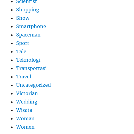
Scientist
Shopping
Show
Smartphone
Spaceman
Sport
Tale
Teknologi
Transportasi
Travel
Uncategorized
Victorian
Wedding
Wisata
Woman
Women