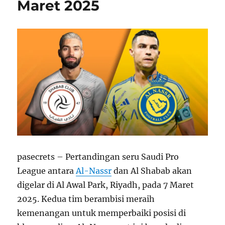
Maret 2025
pasecrets – Pertandingan seru Saudi Pro
League antara
Al-Nassr
dan Al Shabab akan
digelar di Al Awal Park, Riyadh, pada 7 Maret
2025. Kedua tim berambisi meraih
kemenangan untuk memperbaiki posisi di