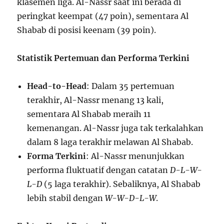
klasemen liga. Al-Nassr saat ini berada di
peringkat keempat (47 poin), sementara Al
Shabab di posisi keenam (39 poin).
Statistik Pertemuan dan Performa Terkini
Head-to-Head
: Dalam 35 pertemuan
terakhir, Al-Nassr menang 13 kali,
sementara Al Shabab meraih 11
kemenangan. Al-Nassr juga tak terkalahkan
dalam 8 laga terakhir melawan Al Shabab.
Forma Terkini
: Al-Nassr menunjukkan
performa fluktuatif dengan catatan
D-L-W-
L-D
(5 laga terakhir). Sebaliknya, Al Shabab
lebih stabil dengan
W-W-D-L-W
.