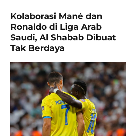
Kolaborasi Mané dan
Ronaldo di Liga Arab
Saudi, Al Shabab Dibuat
Tak Berdaya