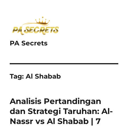
PA Secrets
Tag:
Al Shabab
Analisis Pertandingan
dan Strategi Taruhan: Al-
Nassr vs Al Shabab | 7