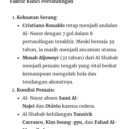
Faktor Kunci Pertandingan
Kekuatan Serang
:
Cristiano Ronaldo
tetap menjadi andalan
Al-Nassr dengan 7 gol dalam 8
pertandingan terakhir. Meski berusia 39
tahun, ia masih menjadi ancaman utama.
Musab Aljuwayr
(21 tahun) dari Al Shabab
menjadi pemain tengah yang vital berkat
kemampuan mengolah bola dan
tendangan akuratnya.
Kondisi Pemain
:
Al-Nassr absen
Sami Al-
Najei
dan
Otávio
karena cedera.
Al Shabab kehilangan
Yannick
Carrasco
,
Kim Seung-gyu
, dan
Fahad Al-