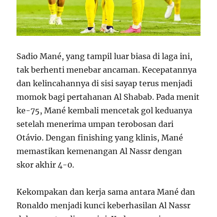
Sadio Mané, yang tampil luar biasa di laga ini,
tak berhenti menebar ancaman. Kecepatannya
dan kelincahannya di sisi sayap terus menjadi
momok bagi pertahanan Al Shabab. Pada menit
ke-75, Mané kembali mencetak gol keduanya
setelah menerima umpan terobosan dari
Otávio. Dengan finishing yang klinis, Mané
memastikan kemenangan Al Nassr dengan
skor akhir 4-0.
Kekompakan dan kerja sama antara Mané dan
Ronaldo menjadi kunci keberhasilan Al Nassr