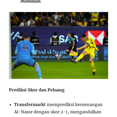
Muwallad
.
Prediksi Skor dan Peluang
Transfermarkt
memprediksi kemenangan
Al-Nassr dengan skor 2-1, mengandalkan