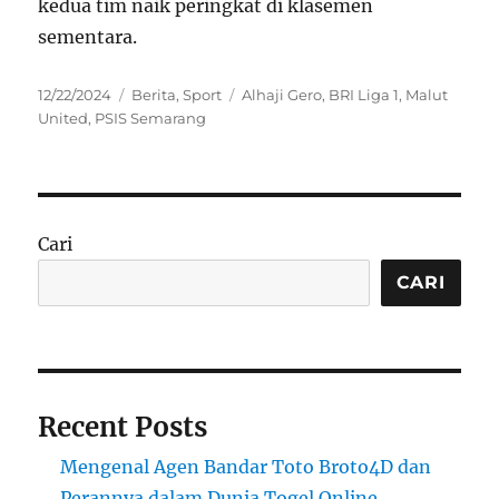
kedua tim naik peringkat di klasemen
sementara.
Posted
Categories
Tags
12/22/2024
Berita
,
Sport
Alhaji Gero
,
BRI Liga 1
,
Malut
on
United
,
PSIS Semarang
Cari
CARI
Recent Posts
Mengenal Agen Bandar Toto Broto4D dan
Perannya dalam Dunia Togel Online