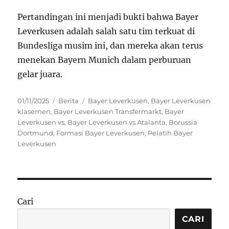
Pertandingan ini menjadi bukti bahwa Bayer
Leverkusen adalah salah satu tim terkuat di
Bundesliga musim ini, dan mereka akan terus
menekan Bayern Munich dalam perburuan
gelar juara.
Posted
Categories
Tags
01/11/2025
Berita
Bayer Leverkusen
,
Bayer Leverkusen
on
klasemen
,
Bayer Leverkusen Transfermarkt
,
Bayer
Leverkusen vs
,
Bayer Leverkusen vs Atalanta
,
Borussia
Dortmund
,
Formasi Bayer Leverkusen
,
Pelatih Bayer
Leverkusen
Cari
CARI