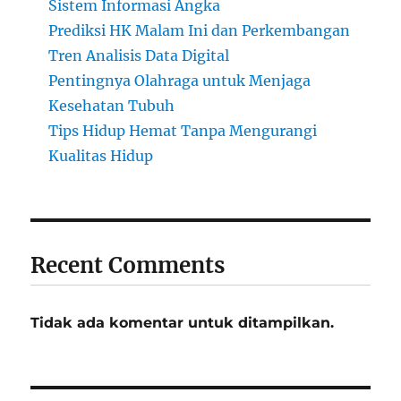
Sistem Informasi Angka
Prediksi HK Malam Ini dan Perkembangan
Tren Analisis Data Digital
Pentingnya Olahraga untuk Menjaga
Kesehatan Tubuh
Tips Hidup Hemat Tanpa Mengurangi
Kualitas Hidup
Recent Comments
Tidak ada komentar untuk ditampilkan.