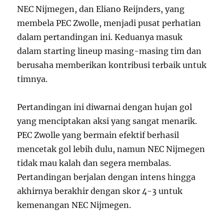
NEC Nijmegen, dan Eliano Reijnders, yang
membela PEC Zwolle, menjadi pusat perhatian
dalam pertandingan ini. Keduanya masuk
dalam starting lineup masing-masing tim dan
berusaha memberikan kontribusi terbaik untuk
timnya.
Pertandingan ini diwarnai dengan hujan gol
yang menciptakan aksi yang sangat menarik.
PEC Zwolle yang bermain efektif berhasil
mencetak gol lebih dulu, namun NEC Nijmegen
tidak mau kalah dan segera membalas.
Pertandingan berjalan dengan intens hingga
akhirnya berakhir dengan skor 4-3 untuk
kemenangan NEC Nijmegen.