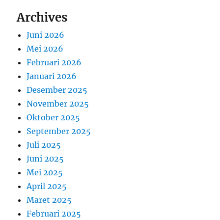
Archives
Juni 2026
Mei 2026
Februari 2026
Januari 2026
Desember 2025
November 2025
Oktober 2025
September 2025
Juli 2025
Juni 2025
Mei 2025
April 2025
Maret 2025
Februari 2025