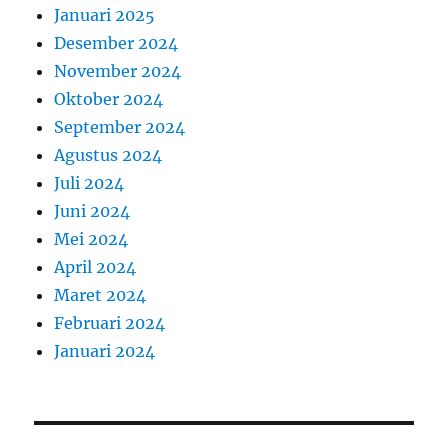
Januari 2025
Desember 2024
November 2024
Oktober 2024
September 2024
Agustus 2024
Juli 2024
Juni 2024
Mei 2024
April 2024
Maret 2024
Februari 2024
Januari 2024