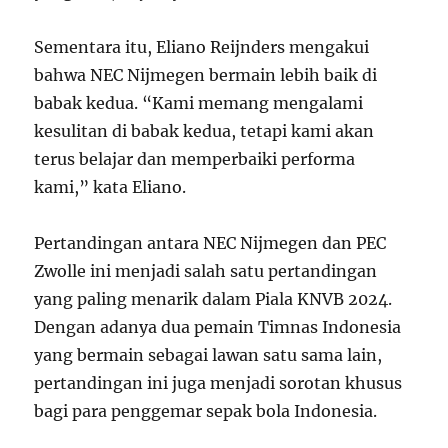
Sementara itu, Eliano Reijnders mengakui
bahwa NEC Nijmegen bermain lebih baik di
babak kedua. “Kami memang mengalami
kesulitan di babak kedua, tetapi kami akan
terus belajar dan memperbaiki performa
kami,” kata Eliano.
Pertandingan antara NEC Nijmegen dan PEC
Zwolle ini menjadi salah satu pertandingan
yang paling menarik dalam Piala KNVB 2024.
Dengan adanya dua pemain Timnas Indonesia
yang bermain sebagai lawan satu sama lain,
pertandingan ini juga menjadi sorotan khusus
bagi para penggemar sepak bola Indonesia.