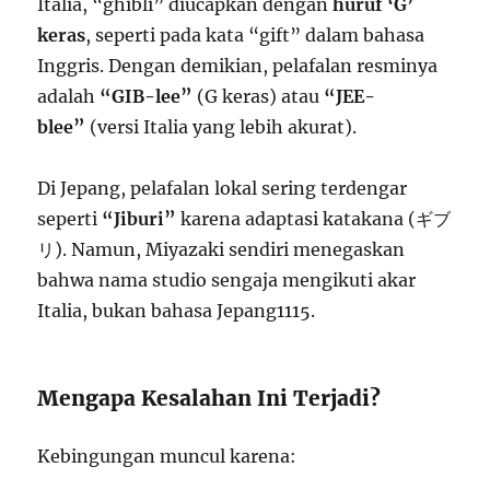
Italia, “ghibli” diucapkan dengan
huruf ‘G’
keras
, seperti pada kata “gift” dalam bahasa
Inggris. Dengan demikian, pelafalan resminya
adalah
“GIB-lee”
(G keras) atau
“JEE-
blee”
(versi Italia yang lebih akurat).
Di Jepang, pelafalan lokal sering terdengar
seperti
“Jiburi”
karena adaptasi katakana (ギブ
リ). Namun, Miyazaki sendiri menegaskan
bahwa nama studio sengaja mengikuti akar
Italia, bukan bahasa Jepang
11
15
.
Mengapa Kesalahan Ini Terjadi?
Kebingungan muncul karena: