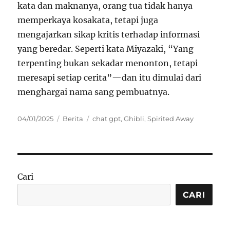
kata dan maknanya, orang tua tidak hanya
memperkaya kosakata, tetapi juga
mengajarkan sikap kritis terhadap informasi
yang beredar. Seperti kata Miyazaki, “Yang
terpenting bukan sekadar menonton, tetapi
meresapi setiap cerita”—dan itu dimulai dari
menghargai nama sang pembuatnya.
Posted
Categories
Tags
04/01/2025
Berita
chat gpt
,
Ghibli
,
Spirited Away
on
Cari
CARI