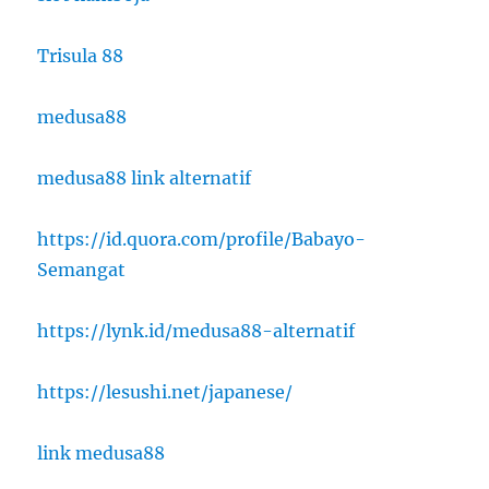
Trisula 88
medusa88
medusa88 link alternatif
https://id.quora.com/profile/Babayo-
Semangat
https://lynk.id/medusa88-alternatif
https://lesushi.net/japanese/
link medusa88