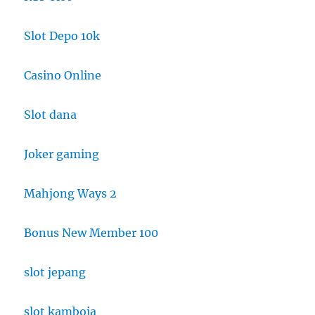
Slot Depo 10k
Casino Online
Slot dana
Joker gaming
Mahjong Ways 2
Bonus New Member 100
slot jepang
slot kamboja