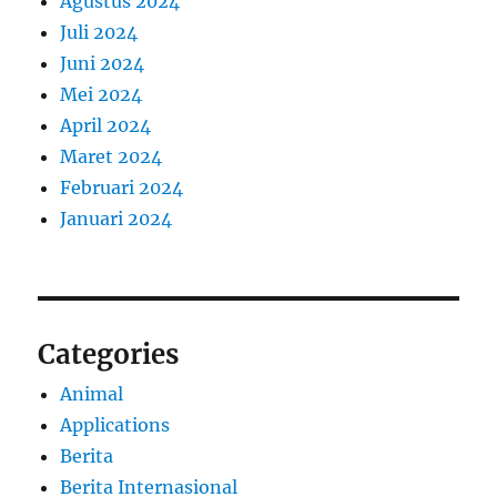
Agustus 2024
Juli 2024
Juni 2024
Mei 2024
April 2024
Maret 2024
Februari 2024
Januari 2024
Categories
Animal
Applications
Berita
Berita Internasional