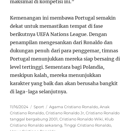
maksimal di kompetisi ini.”
Kemenangan ini membawa Portugal semakin
dekat untuk memastikan tempat di fase
berikutnya UEFA Nations League. Dengan
penampilan mengesankan dari Ronaldo dan
dukungan penuh dari para penggemar, timnas
Portugal menunjukkan mereka siap bersaing di
level tertinggi. Sementara bagi Polandia,
meskipun kalah, mereka menunjukkan
karakter yang baik dan akan berusaha bangkit
di laga-laga selanjutnya.
Posted
Categories
Tags
11/16/2024
Sport
Agama Cristiano Ronaldo
,
Anak
on
Cristiano Ronaldo
,
Cristiano Ronaldo Jr
,
Cristiano Ronaldo
tanggal bergabung 2001
,
Cristiano Ronaldo Wiki
,
Klub
Cristiano Ronaldo sekarang
,
Tinggi Cristiano Ronaldo
,