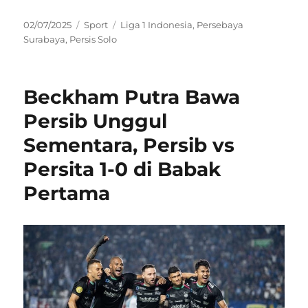
Posted
Categories
Tags
02/07/2025
Sport
Liga 1 Indonesia
,
Persebaya
on
Surabaya
,
Persis Solo
Beckham Putra Bawa
Persib Unggul
Sementara, Persib vs
Persita 1-0 di Babak
Pertama