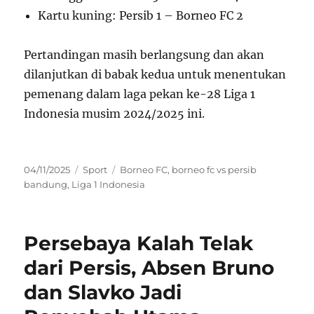
Kartu kuning: Persib 1 – Borneo FC 2
Pertandingan masih berlangsung dan akan
dilanjutkan di babak kedua untuk menentukan
pemenang dalam laga pekan ke-28 Liga 1
Indonesia musim 2024/2025 ini.
Posted
Categories
Tags
04/11/2025
Sport
Borneo FC
,
borneo fc vs persib
on
bandung
,
Liga 1 Indonesia
Persebaya Kalah Telak
dari Persis, Absen Bruno
dan Slavko Jadi