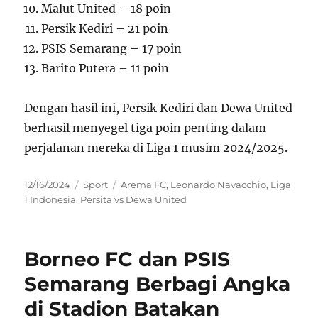
Malut United – 18 poin
Persik Kediri – 21 poin
PSIS Semarang – 17 poin
Barito Putera – 11 poin
Dengan hasil ini, Persik Kediri dan Dewa United
berhasil menyegel tiga poin penting dalam
perjalanan mereka di Liga 1 musim 2024/2025.
Posted
Categories
Tags
12/16/2024
Sport
Arema FC
,
Leonardo Navacchio
,
Liga
on
1 Indonesia
,
Persita vs Dewa United
Borneo FC dan PSIS
Semarang Berbagi Angka
di Stadion Batakan