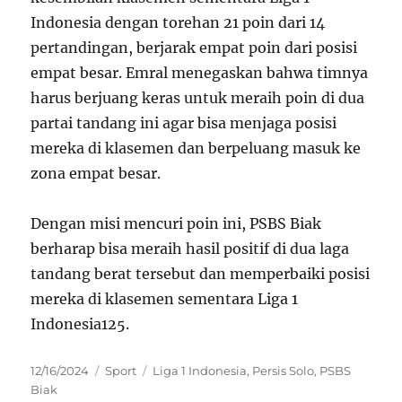
Indonesia dengan torehan 21 poin dari 14
pertandingan, berjarak empat poin dari posisi
empat besar. Emral menegaskan bahwa timnya
harus berjuang keras untuk meraih poin di dua
partai tandang ini agar bisa menjaga posisi
mereka di klasemen dan berpeluang masuk ke
zona empat besar.
Dengan misi mencuri poin ini, PSBS Biak
berharap bisa meraih hasil positif di dua laga
tandang berat tersebut dan memperbaiki posisi
mereka di klasemen sementara Liga 1
Indonesia
1
2
5
.
Posted
Categories
Tags
12/16/2024
Sport
Liga 1 Indonesia
,
Persis Solo
,
PSBS
on
Biak