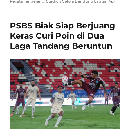
on
Persita Tangerang
,
Stadion Gelora Bandung Lautan Api
PSBS Biak Siap Berjuang
Keras Curi Poin di Dua
Laga Tandang Beruntun