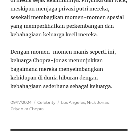
di media sejak kelahirannya. Priyanka dan Nick,
meskipun menjaga privasi putri mereka,
sesekali membagikan momen-momen spesial
yang memperlihatkan perkembangan dan
kebahagiaan keluarga kecil mereka.
Dengan momen-momen manis seperti ini,
keluarga Chopra-Jonas menunjukkan
bagaimana mereka menyeimbangkan
kehidupan di dunia hiburan dengan
kebahagiaan sederhana sebagai keluarga.
Posted
Categories
Tags
09/17/2024
Celebrity
Los Angeles
,
Nick Jonas
,
on
Priyanka Chopra