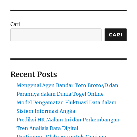
Cari
CARI
Recent Posts
Mengenal Agen Bandar Toto Broto4D dan
Perannya dalam Dunia Togel Online
Model Pengamatan Fluktuasi Data dalam
Sistem Informasi Angka
Prediksi HK Malam Ini dan Perkembangan
Tren Analisis Data Digital
Pentingnya Olahraga untuk Menjaga