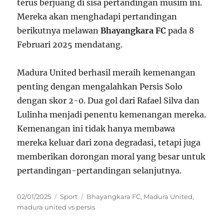
terus berjuang di sisa pertandingan musim ini.
Mereka akan menghadapi pertandingan
berikutnya melawan
Bhayangkara FC
pada 8
Februari 2025 mendatang.
Madura United berhasil meraih kemenangan
penting dengan mengalahkan Persis Solo
dengan skor 2-0. Dua gol dari Rafael Silva dan
Lulinha menjadi penentu kemenangan mereka.
Kemenangan ini tidak hanya membawa
mereka keluar dari zona degradasi, tetapi juga
memberikan dorongan moral yang besar untuk
pertandingan-pertandingan selanjutnya.
Posted
Categories
Tags
02/01/2025
Sport
Bhayangkara FC
,
Madura United
,
on
madura united vs persis