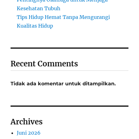
Kesehatan Tubuh
Tips Hidup Hemat Tanpa Mengurangi
Kualitas Hidup
Recent Comments
Tidak ada komentar untuk ditampilkan.
Archives
Juni 2026