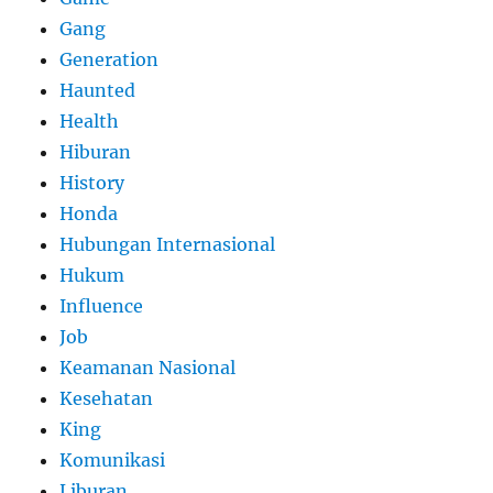
Gang
Generation
Haunted
Health
Hiburan
History
Honda
Hubungan Internasional
Hukum
Influence
Job
Keamanan Nasional
Kesehatan
King
Komunikasi
Liburan