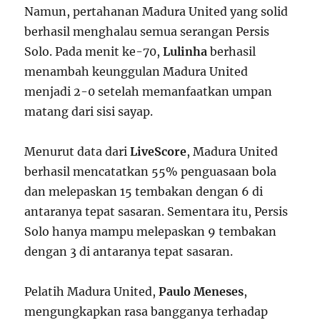
Namun, pertahanan Madura United yang solid
berhasil menghalau semua serangan Persis
Solo. Pada menit ke-70,
Lulinha
berhasil
menambah keunggulan Madura United
menjadi 2-0 setelah memanfaatkan umpan
matang dari sisi sayap.
Menurut data dari
LiveScore
, Madura United
berhasil mencatatkan 55% penguasaan bola
dan melepaskan 15 tembakan dengan 6 di
antaranya tepat sasaran. Sementara itu, Persis
Solo hanya mampu melepaskan 9 tembakan
dengan 3 di antaranya tepat sasaran.
Pelatih Madura United,
Paulo Meneses
,
mengungkapkan rasa bangganya terhadap