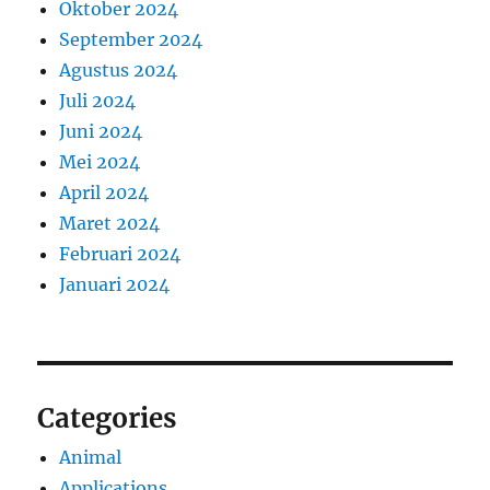
Oktober 2024
September 2024
Agustus 2024
Juli 2024
Juni 2024
Mei 2024
April 2024
Maret 2024
Februari 2024
Januari 2024
Categories
Animal
Applications