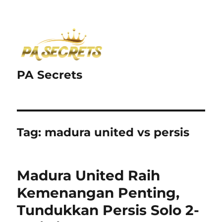
PA Secrets
Tag:
madura united vs persis
Madura United Raih
Kemenangan Penting,
Tundukkan Persis Solo 2-