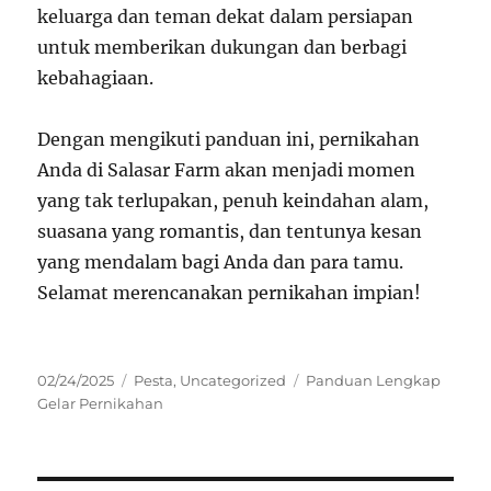
keluarga dan teman dekat dalam persiapan
untuk memberikan dukungan dan berbagi
kebahagiaan.
Dengan mengikuti panduan ini, pernikahan
Anda di Salasar Farm akan menjadi momen
yang tak terlupakan, penuh keindahan alam,
suasana yang romantis, dan tentunya kesan
yang mendalam bagi Anda dan para tamu.
Selamat merencanakan pernikahan impian!
Posted
Categories
Tags
02/24/2025
Pesta
,
Uncategorized
Panduan Lengkap
on
Gelar Pernikahan