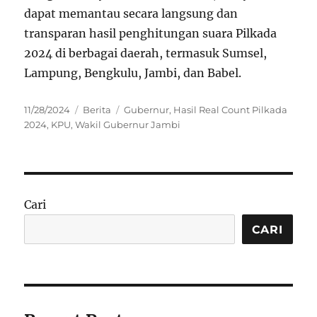
dapat memantau secara langsung dan
transparan hasil penghitungan suara Pilkada
2024 di berbagai daerah, termasuk Sumsel,
Lampung, Bengkulu, Jambi, dan Babel.
Posted
Categories
Tags
11/28/2024
Berita
Gubernur
,
Hasil Real Count Pilkada
on
2024
,
KPU
,
Wakil Gubernur Jambi
Cari
CARI