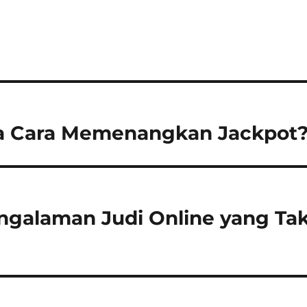
a Cara Memenangkan Jackpot
engalaman Judi Online yang Ta