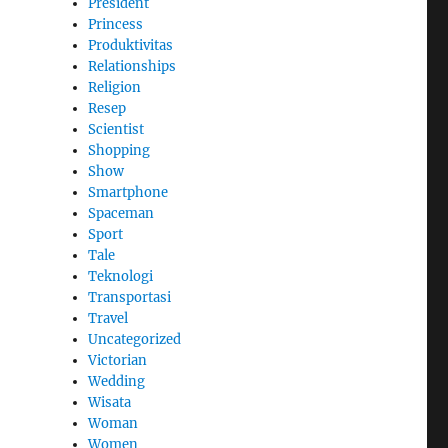
President
Princess
Produktivitas
Relationships
Religion
Resep
Scientist
Shopping
Show
Smartphone
Spaceman
Sport
Tale
Teknologi
Transportasi
Travel
Uncategorized
Victorian
Wedding
Wisata
Woman
Women