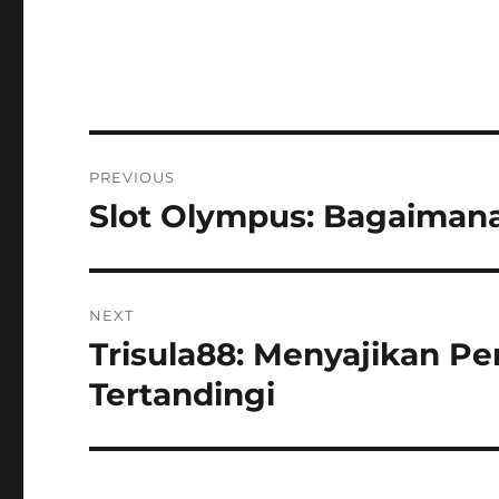
Navigasi
PREVIOUS
pos
Slot Olympus: Bagaiman
Previous
post:
NEXT
Trisula88: Menyajikan P
Next
post:
Tertandingi