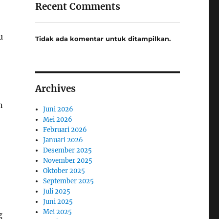
Recent Comments
u
Tidak ada komentar untuk ditampilkan.
Archives
n
Juni 2026
Mei 2026
Februari 2026
Januari 2026
Desember 2025
November 2025
Oktober 2025
September 2025
Juli 2025
Juni 2025
Mei 2025
g