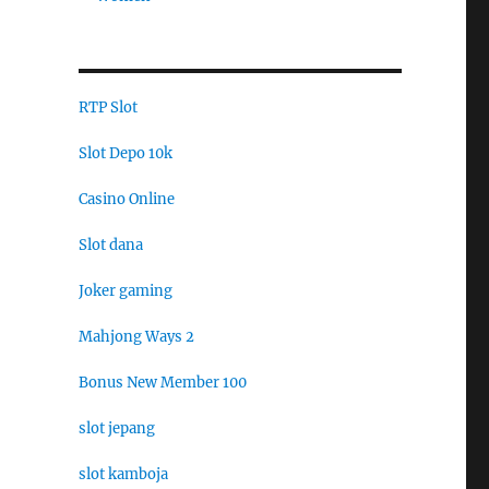
RTP Slot
Slot Depo 10k
Casino Online
Slot dana
Joker gaming
Mahjong Ways 2
Bonus New Member 100
slot jepang
slot kamboja