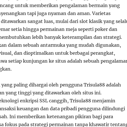
irancang untuk memberikan pengalaman bermain yang
yenangkan tapi juga nyaman dan aman. Varietas
itawarkan sangat luas, mulai dari slot klasik yang selal
mar setia hingga permainan meja seperti poker dan
membutuhkan lebih banyak keterampilan dan strategi.
ikan dalam sebuah antarmuka yang mudah digunakan,
visual, dan dioptimalkan untuk berbagai perangkat,
a setiap kunjungan ke situs adalah sebuah pengalama
gkan.
k yang paling dihargai oleh pengguna Trisula88 adalah
 yang tinggi yang ditawarkan oleh situs ini.
nologi enkripsi SSL canggih, Trisula88 menjamin
nsaksi keuangan dan data pribadi pengguna dilindungi
 sah. Ini memberikan ketenangan pikiran bagi para
sa fokus pada strategi permainan tanpa khawatir tentan