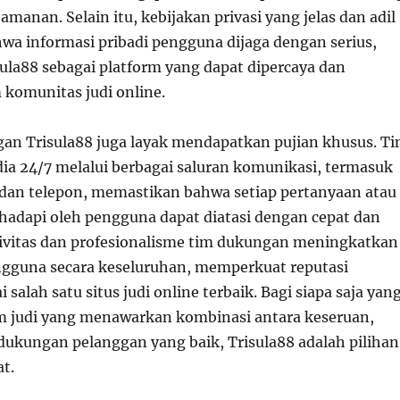
eamanan. Selain itu, kebijakan privasi yang jelas dan adil
a informasi pribadi pengguna dijaga dengan serius,
ula88 sebagai platform yang dapat dipercaya dan
 komunitas judi online.
an Trisula88 juga layak mendapatkan pujian khusus. T
ia 24/7 melalui berbagai saluran komunikasi, termasuk
l, dan telepon, memastikan bahwa setiap pertanyaan atau
hadapi oleh pengguna dapat diatasi dengan cepat dan
sivitas dan profesionalisme tim dukungan meningkatkan
gguna secara keseluruhan, memperkuat reputasi
 salah satu situs judi online terbaik. Bagi siapa saja yan
m judi yang menawarkan kombinasi antara keseruan,
ukungan pelanggan yang baik, Trisula88 adalah pilihan
t.