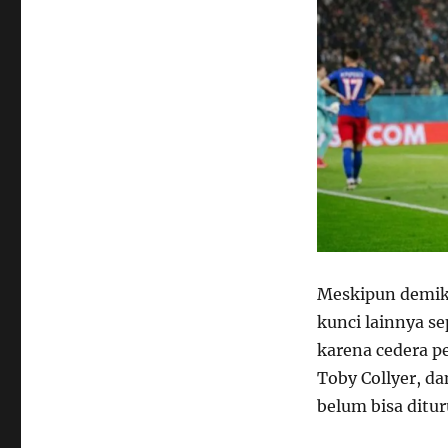
Meskipun demik
kunci lainnya s
karena cedera p
Toby Collyer, d
belum bisa ditu