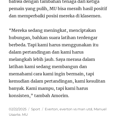
bahwa dengan tambahan tenaga dari ketiga
pemain yang pulih, MU bisa meraih hasil positif
dan memperbaiki posisi mereka di klasemen.
“Mereka sedang meningkat, menciptakan
hubungan, bahkan suara latihan terdengar
berbeda. Tapi kami harus menggunakan itu
dalam pertandingan dan kami harus
melangkah lebih jauh. Saya merasa dalam
latihan kami sedang membangun dan
memahami cara kami ingin bermain, tapi
kemudian dalam pertandingan, kami kesulitan
banyak. Kami mampu, tapi kami harus
konsisten,” tambah Amorim.
Posted
Categories
Tags
02/22/2025
Sport
Everton
,
everton vs man utd
,
Manuel
on
Ugarte
,
MU