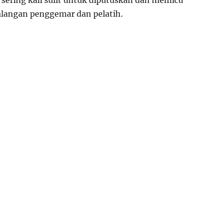
 sering kali sulit untuk diputuskan dan memicu
alangan penggemar dan pelatih.