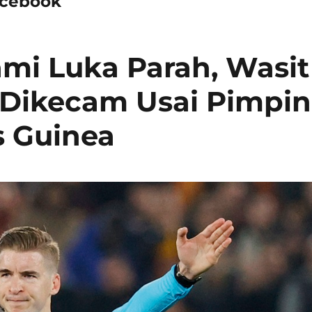
acebook
i Luka Parah, Wasit
r Dikecam Usai Pimpin
s Guinea