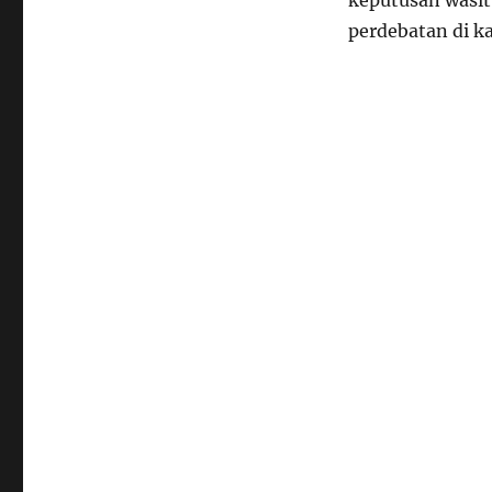
keputusan wasit
perdebatan di k