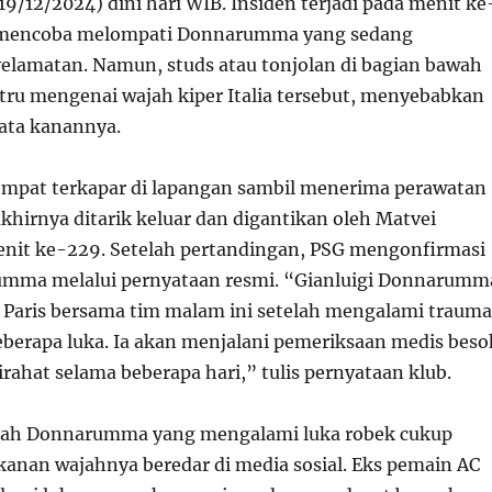
(19/12/2024) dini hari WIB. Insiden terjadi pada menit ke
o mencoba melompati Donnarumma yang sedang
lamatan. Namun, studs atau tonjolan di bagian bawah
stru mengenai wajah kiper Italia tersebut, menyebabkan
ata kanannya.
pat terkapar di lapangan sambil menerima perawatan
khirnya ditarik keluar dan digantikan oleh Matvei
enit ke-22
9
. Setelah pertandingan, PSG mengonfirmasi
umma melalui pernyataan resmi. “Gianluigi Donnarumm
 Paris bersama tim malam ini setelah mengalami trauma
berapa luka. Ia akan menjalani pemeriksaan medis beso
irahat selama beberapa hari,” tulis pernyataan klub.
ajah Donnarumma yang mengalami luka robek cukup
 kanan wajahnya beredar di media sosial. Eks pemain AC