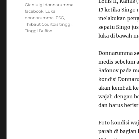
Louis II, Kamis 
Gianluigi donnarumma
17 ketika Sing
facebook
,
Luka
donnarumma
,
PSG
,
melakukan penye
Thibaut Courtois tinggi
,
sepatu Singo ju
Tinggi Buffon
luka di bawah m
Donnarumma sem
medis sebelum a
Safonov pada m
kondisi Donnar
akan kembali ke
wajah dengan be
dan harus berist
Foto kondisi w
parah di bagian