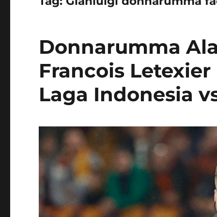
Tag:
Gianluigi donnarumma f
Donnarumma Alam
Francois Letexie
Laga Indonesia v