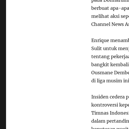
pada Donnarumm
berbuat apa-apa,
melihat aksi sepe
Channel News As
Enrique menamb
Sulit untuk menj
tentang pekerja
bangkit kembali
Ousmane Dembel
di liga musim in
Insiden cedera 
kontroversi kep
Timnas Indonesi
dalam pertandin