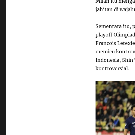
Milan itu menga
jahitan di wajah
Sementara itu, 
playoff Olimpiad
Francois Letexi
memicu kontrove
Indonesia, Shin
kontroversial.