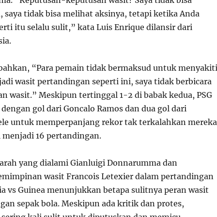
a. “Keputusan-keputusan wasit? Saya tidak bisa
 saya tidak bisa melihat aksinya, tetapi ketika Anda
rti itu selalu sulit,” kata Luis Enrique dilansir dari
ia.
ahkan, “Para pemain tidak bermaksud untuk menyakiti
adi wasit pertandingan seperti ini, saya tidak berbicara
an wasit.” Meskipun tertinggal 1-2 di babak kedua, PSG
 dengan gol dari Goncalo Ramos dan dua gol dari
e untuk memperpanjang rekor tak terkalahkan mereka
i menjadi 16 pertandingan.
parah yang dialami Gianluigi Donnarumma dan
emimpinan wasit Francois Letexier dalam pertandingan
a vs Guinea menunjukkan betapa sulitnya peran wasit
gan sepak bola. Meskipun ada kritik dan protes,