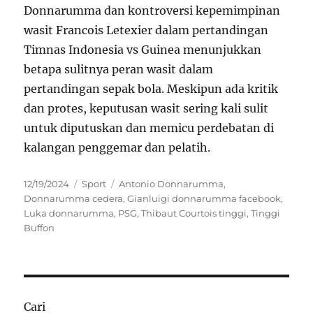
Donnarumma dan kontroversi kepemimpinan
wasit Francois Letexier dalam pertandingan
Timnas Indonesia vs Guinea menunjukkan
betapa sulitnya peran wasit dalam
pertandingan sepak bola. Meskipun ada kritik
dan protes, keputusan wasit sering kali sulit
untuk diputuskan dan memicu perdebatan di
kalangan penggemar dan pelatih.
Posted
Categories
Tags
12/19/2024
Sport
Antonio Donnarumma
,
on
Donnarumma cedera
,
Gianluigi donnarumma facebook
,
Luka donnarumma
,
PSG
,
Thibaut Courtois tinggi
,
Tinggi
Buffon
Cari