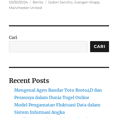
Posted
Categories
Tags
05/30/2024
Berita
Jadon Sancho
,
Juergen Klopp
,
on
Manchester United
Cari
CARI
Recent Posts
Mengenal Agen Bandar Toto Broto4D dan
Perannya dalam Dunia Togel Online
Model Pengamatan Fluktuasi Data dalam
Sistem Informasi Angka