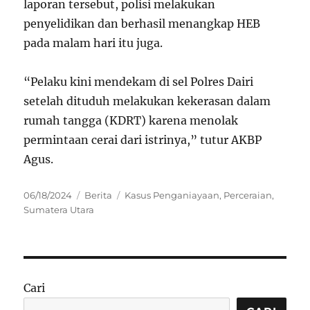
laporan tersebut, polisi melakukan
penyelidikan dan berhasil menangkap HEB
pada malam hari itu juga.
“Pelaku kini mendekam di sel Polres Dairi
setelah dituduh melakukan kekerasan dalam
rumah tangga (KDRT) karena menolak
permintaan cerai dari istrinya,” tutur AKBP
Agus.
Posted
Categories
Tags
06/18/2024
Berita
Kasus Penganiayaan
,
Perceraian
,
on
Sumatera Utara
Cari