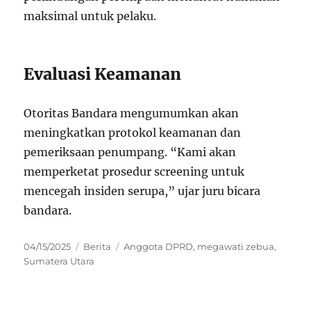
maksimal untuk pelaku.
Evaluasi Keamanan
Otoritas Bandara mengumumkan akan
meningkatkan protokol keamanan dan
pemeriksaan penumpang. “Kami akan
memperketat prosedur screening untuk
mencegah insiden serupa,” ujar juru bicara
bandara.
Posted
Categories
Tags
04/15/2025
Berita
Anggota DPRD
,
megawati zebua
,
on
Sumatera Utara